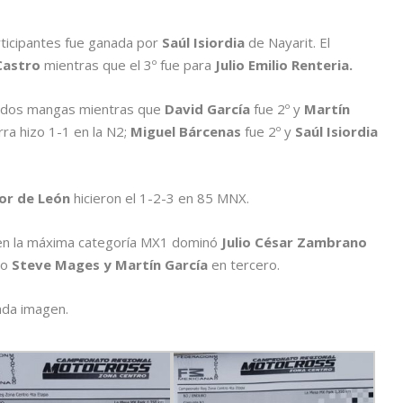
ticipantes fue ganada por
Saúl Isiordia
de Nayarit. El
Castro
mientras que el 3º fue para
Julio Emilio Renteria.
 dos mangas mientras que
David García
fue 2º y
Martín
ra hizo 1-1 en la N2;
Miguel Bárcenas
fue 2º y
Saúl Isiordia
tor de León
hicieron el 1-2-3 en 85 MNX.
en la máxima categoría MX1 dominó
Julio César Zambrano
no
Steve Mages y Martín García
en tercero.
ada imagen.