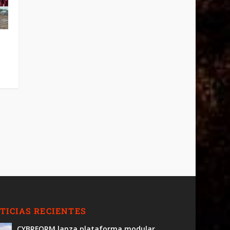
TICIAS RECIENTES
CYBRFORM lanza plataforma modular