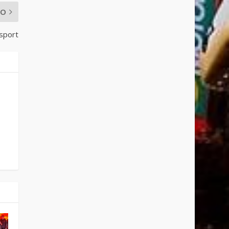
MO
sport