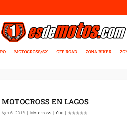
RO
MOTOCROSS/SX
OFF ROAD
ZONA BIKER
ZO
| MOTOCROSS EN LAGOS
|
Ago 6, 2018
|
Motocross
|
0
|