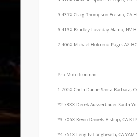
5 437X Craig Thompson Fresno, CA H
6 413X Bradley Loveday Alamo, NV H
7 406X Michael Holcomb Page, AZ HO
Pro Moto Ironman
1 705X Carlin Dunne Santa Barbara, 
*2 733X Derek Ausserbauer Santa Yn
*3 706X Kevin Daniels Bishop, CA KT
*4 751X Leng Iv Longbeach, CA YAM 