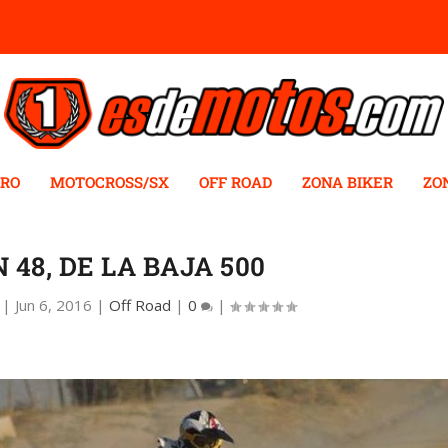
RO
MOTOCROSS/SX
OFF ROAD
ZONA BIKER
ZO
 48, DE LA BAJA 500
|
Jun 6, 2016
|
Off Road
|
0
|