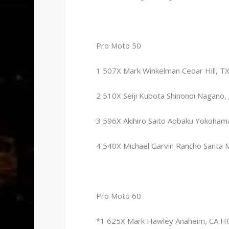
Pro Moto 50
1 507X Mark Winkelman Cedar Hill, T
2 510X Seiji Kubota Shinonoi Nagano
3 596X Akihiro Saito Aobaku Yokoham
4 540X Michael Garvin Rancho Santa 
Pro Moto 60
*1 625X Mark Hawley Anaheim, CA H