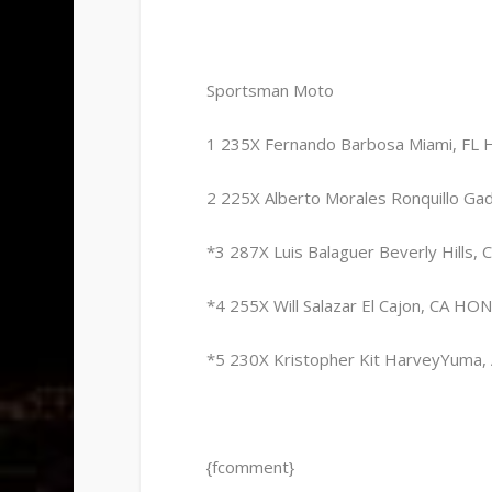
Sportsman Moto
1 235X Fernando Barbosa Miami, FL 
2 225X Alberto Morales Ronquillo Gad
*3 287X Luis Balaguer Beverly Hills,
*4 255X Will Salazar El Cajon, CA HO
*5 230X Kristopher Kit HarveyYuma,
{fcomment}