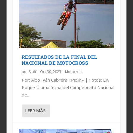
RESULTADOS DE LA FINAL DEL
NACIONAL DE MOTOCROSS
por
Staff
|
Oct 30, 2023
|
Motocross
Por: Aldo Iván Cabrera «Piolín» | Fotos: Lliv
Roque Última fecha del Campeonato Nacional
de...
LEER MÁS