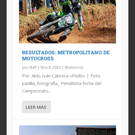
RESULTADOS DE LA FINAL DEL
RESULTADOS NACIONAL DE MX,
MX DE LAS NACIONES 2023: PAÍSES
ESTADO ACTUAL DEL NACIONAL DE
NACIONAL DE MOTOCROSS
QUERÉTARO, DOMINGO
CONFIRMADOS
MX, 2023
RESULTADOS: METROPOLITANO DE
MOTOCROSS
por
Staff
|
Nov 8, 2023
|
Motocross
Por: Aldo Iván Cabrera «Piolín» | Foto:
padilla_fotografía_ Penúltima fecha del
Campeonato...
LEER MÁS