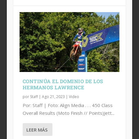
CONTINÚA EL DOMINIO DE LOS
HERMANOS LAWRENCE
por
Staff
|
Ago 21, 2023
|
Video
Por: Staff | Foto: Align Media . . . 450 Class
Overall Results (Moto Finish // Points)Jett...
LEER MÁS