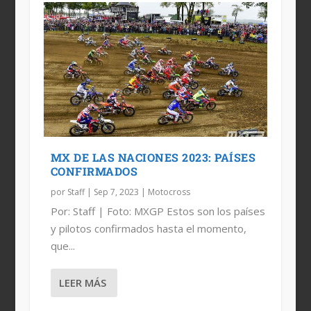
MX DE LAS NACIONES 2023: PAÍSES
CONFIRMADOS
por
Staff
|
Sep 7, 2023
|
Motocross
Por: Staff | Foto: MXGP Estos son los países
y pilotos confirmados hasta el momento,
que...
LEER MÁS