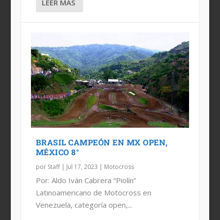
LEER MÁS
BRASIL CAMPEÓN EN MX OPEN,
MÉXICO 8°
por
Staff
|
Jul 17, 2023
|
Motocross
Por: Aldo Iván Cabrera “Piolín”
Latinoamericano de Motocross en
Venezuela, categoría open,...