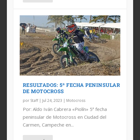
RESULTADOS: 5ª FECHA PENINSULAR
DE MOTOCROSS
por
Staff
|
Jul 24, 2023
|
Motocross
Por: Aldo Iván Cabrera «Piolín» 5ª fecha
peninsular de Motocross en Ciudad del
Carmen, Campeche en...